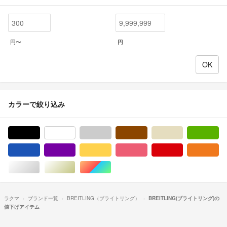
円〜
円
カラーで絞り込み
ブラック/黒色系
ホワイト/白色系
グレー/灰色系
ブラウン/茶色系
ベージュ系
グ
ブルー・ネイビー/青色系
パープル/紫色系
イエロー/黄色系
ピンク/桃色系
レッド/赤色系
オ
シルバー/銀色系
ゴールド/金色系
マルチカラー
ラクマ
ブランド一覧
BREITLING（ブライトリング）
BREITLING(ブライトリング)の
値下げアイテム