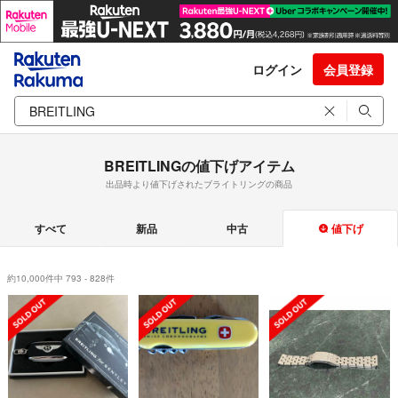
ログイン
会員登録
BREITLINGの値下げアイテム
出品時より値下げされたブライトリングの商品
すべて
新品
中古
値下げ
約10,000件中 793 - 828件