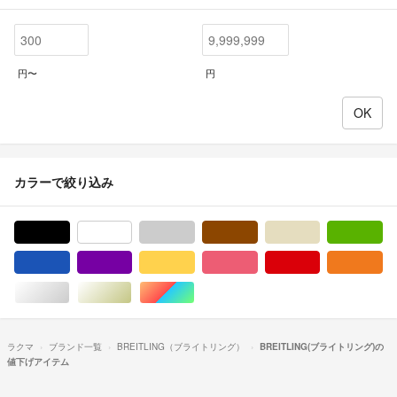
円〜
円
カラーで絞り込み
ブラック/黒色系
ホワイト/白色系
グレー/灰色系
ブラウン/茶色系
ベージュ系
グ
ブルー・ネイビー/青色系
パープル/紫色系
イエロー/黄色系
ピンク/桃色系
レッド/赤色系
オ
シルバー/銀色系
ゴールド/金色系
マルチカラー
ラクマ
ブランド一覧
BREITLING（ブライトリング）
BREITLING(ブライトリング)の
値下げアイテム