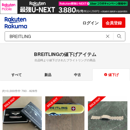
ログイン
会員登録
BREITLINGの値下げアイテム
出品時より値下げされたブライトリングの商品
すべて
新品
中古
値下げ
約10,000件中 793 - 828件