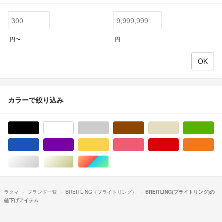
円〜
円
カラーで絞り込み
ブラック/黒色系
ホワイト/白色系
グレー/灰色系
ブラウン/茶色系
ベージュ系
グ
ブルー・ネイビー/青色系
パープル/紫色系
イエロー/黄色系
ピンク/桃色系
レッド/赤色系
オ
シルバー/銀色系
ゴールド/金色系
マルチカラー
ラクマ
ブランド一覧
BREITLING（ブライトリング）
BREITLING(ブライトリング)の
値下げアイテム