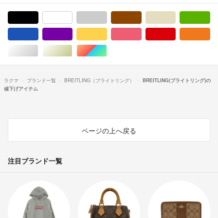
ブラック/黒色系
ホワイト/白色系
グレー/灰色系
ブラウン/茶色系
ベージュ系
グ
ブルー・ネイビー/青色系
パープル/紫色系
イエロー/黄色系
ピンク/桃色系
レッド/赤色系
オ
シルバー/銀色系
ゴールド/金色系
マルチカラー
ラクマ
ブランド一覧
BREITLING（ブライトリング）
BREITLING(ブライトリング)の
値下げアイテム
ページの上へ戻る
注目ブランド一覧