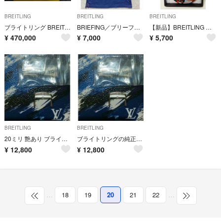
BREITLING
BREITLING
BREITLING
ブライトリング BREITLING ナビタイマー ムーンフェイズ 250本限定
BRIEFING／ブリーフィング メンズポロシャツ Mサイズ ネイビー
【新品】BREITLING ノベルティ キーホルダー ブライトリング 非売品
¥
470,000
¥
7,000
¥
5,700
BREITLING
BREITLING
20ミリ 艶あり ブライトリングの純正尾錠です
ブライトリングの純正尾錠です
¥
12,800
¥
12,800
…
18
19
20
21
22
…