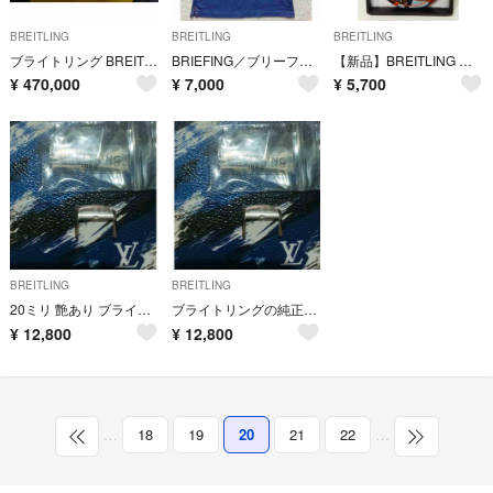
BREITLING
BREITLING
BREITLING
ブライトリング BREITLING ナビタイマー ムーンフェイズ 250本限定
BRIEFING／ブリーフィング メンズポロシャツ Mサイズ ネイビー
【新品】BREITLING ノベルティ キーホルダー ブライトリング 非売品
¥
470,000
¥
7,000
¥
5,700
BREITLING
BREITLING
20ミリ 艶あり ブライトリングの純正尾錠です
ブライトリングの純正尾錠です
¥
12,800
¥
12,800
…
18
19
20
21
22
…