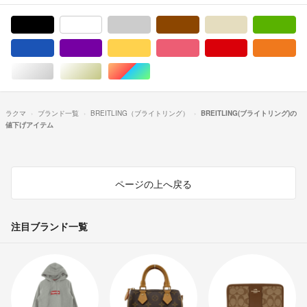
ブラック/黒色系
ホワイト/白色系
グレー/灰色系
ブラウン/茶色系
ベージュ系
グ
ブルー・ネイビー/青色系
パープル/紫色系
イエロー/黄色系
ピンク/桃色系
レッド/赤色系
オ
シルバー/銀色系
ゴールド/金色系
マルチカラー
ラクマ
ブランド一覧
BREITLING（ブライトリング）
BREITLING(ブライトリング)の
値下げアイテム
ページの上へ戻る
注目ブランド一覧