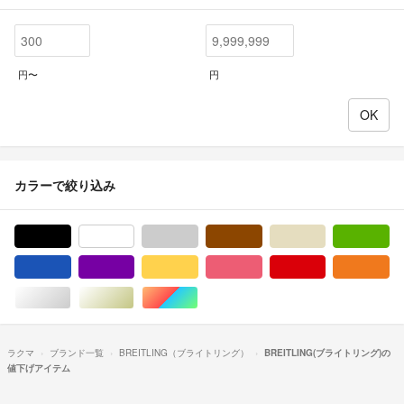
円〜
円
カラーで絞り込み
ブラック/黒色系
ホワイト/白色系
グレー/灰色系
ブラウン/茶色系
ベージュ系
グ
ブルー・ネイビー/青色系
パープル/紫色系
イエロー/黄色系
ピンク/桃色系
レッド/赤色系
オ
シルバー/銀色系
ゴールド/金色系
マルチカラー
ラクマ
ブランド一覧
BREITLING（ブライトリング）
BREITLING(ブライトリング)の
値下げアイテム