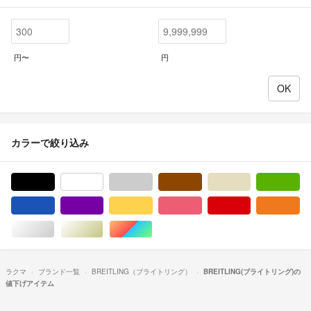
円〜
円
カラーで絞り込み
ブラック/黒色系
ホワイト/白色系
グレー/灰色系
ブラウン/茶色系
ベージュ系
グ
ブルー・ネイビー/青色系
パープル/紫色系
イエロー/黄色系
ピンク/桃色系
レッド/赤色系
オ
シルバー/銀色系
ゴールド/金色系
マルチカラー
ラクマ
ブランド一覧
BREITLING（ブライトリング）
BREITLING(ブライトリング)の
値下げアイテム