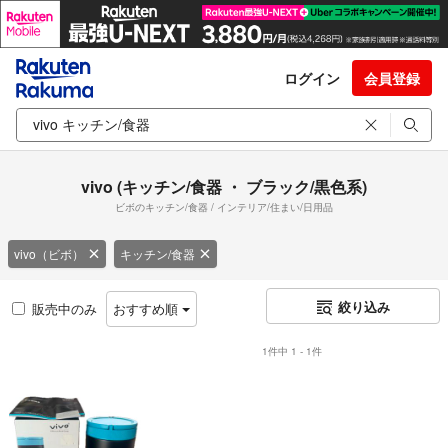
ログイン
会員登録
vivo (キッチン/食器 ・ ブラック/黒色系)
ビボのキッチン/食器 / インテリア/住まい/日用品
vivo（ビボ）
キッチン/食器
絞り込み
販売中のみ
おすすめ順
1件中 1 - 1件