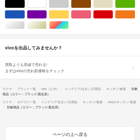
ブラック/黒色系
ホワイト/白色系
グレー/灰色系
ブラウン/茶色系
ベージュ系
グ
ブルー・ネイビー/青色系
パープル/紫色系
イエロー/黄色系
ピンク/桃色系
レッド/赤色系
オ
シルバー/銀色系
ゴールド/金色系
マルチカラー
vivoを出品してみませんか？
買取よりも高値で売れる!
まずはvivoの売れ筋価格をチェック
ラクマ
ブランド一覧
vivo（ビボ）
インテリア/住まい/日用品
キッチン/食器
対象
商品（カラー：ブラック/黒色系）
ラクマ
カテゴリ一覧
インテリア/住まい/日用品
キッチン/食器
vivoのキッチン/食器
対象商品（カラー：ブラック/黒色系）
ページの上へ戻る