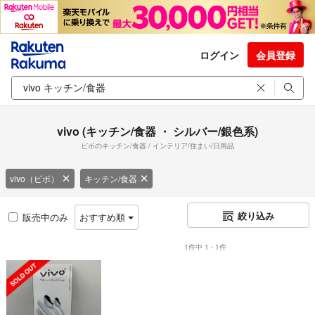
ログイン
会員登録
vivo (キッチン/食器 ・ シルバー/銀色系)
ビボのキッチン/食器 / インテリア/住まい/日用品
vivo（ビボ）
キッチン/食器
絞り込み
販売中のみ
おすすめ順
1件中 1 - 1件