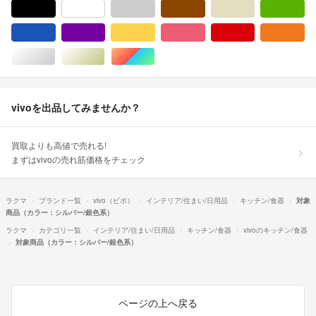
ブラック/黒色系
ホワイト/白色系
グレー/灰色系
ブラウン/茶色系
ベージュ系
グ
ブルー・ネイビー/青色系
パープル/紫色系
イエロー/黄色系
ピンク/桃色系
レッド/赤色系
オ
シルバー/銀色系
ゴールド/金色系
マルチカラー
vivoを出品してみませんか？
買取よりも高値で売れる!
まずはvivoの売れ筋価格をチェック
ラクマ
ブランド一覧
vivo（ビボ）
インテリア/住まい/日用品
キッチン/食器
対象
商品（カラー：シルバー/銀色系）
ラクマ
カテゴリ一覧
インテリア/住まい/日用品
キッチン/食器
vivoのキッチン/食器
対象商品（カラー：シルバー/銀色系）
ページの上へ戻る