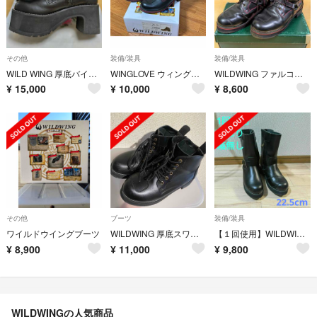
その他
装備/装具
装備/装具
WILD WING 厚底バイクブーツ(商品番号WWM-0003-OD050)
WINGLOVE ウィングローブ オンロードブーツ スワロー ライダーズショート
WILDWING ファルコン 厚底 ブーツ 24.5cm
¥
15,000
¥
10,000
¥
8,600
その他
ブーツ
装備/装具
ワイルドウイングブーツ
WILDWING 厚底スワローバイクブーツ
【１回使用】WILDWING イーグル厚底22.5cm(WWM-0006ATU)
¥
8,900
¥
11,000
¥
9,800
WILDWINGの人気商品