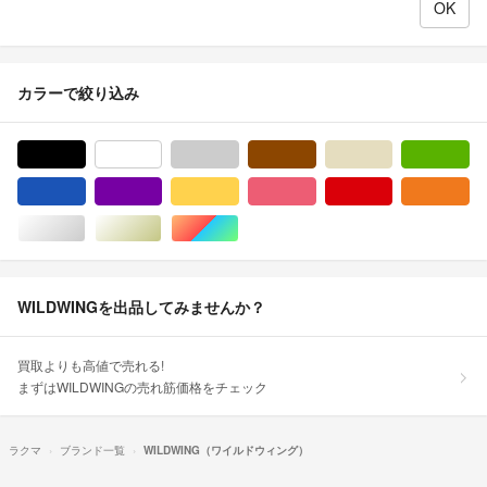
カラーで絞り込み
ブラック/黒色系
ホワイト/白色系
グレー/灰色系
ブラウン/茶色系
ベージュ系
グ
ブルー・ネイビー/青色系
パープル/紫色系
イエロー/黄色系
ピンク/桃色系
レッド/赤色系
オ
シルバー/銀色系
ゴールド/金色系
マルチカラー
WILDWINGを出品してみませんか？
買取よりも高値で売れる!
まずはWILDWINGの売れ筋価格をチェック
ラクマ
ブランド一覧
WILDWING（ワイルドウィング）