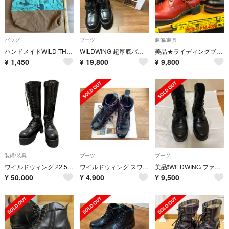
バッグ
ブーツ
装備/装具
ハンドメイドWILD THINGS☆スカートリメイク☆トートバッグ
WILDWING 超厚底バイクブーツ 22.5cm 4E レディース 美品
美品★ライディングブーツ厚底レディース23.5-24.5
¥
1,450
¥
19,800
¥
9,800
装備/装具
ブーツ
ブーツ
ワイルドウィング 22.5 超厚底OD50
ワイルドウィング スワロー ブラック×レッド 本革 バイクブーツ 27.0cm
美品❗️WILDWING ファルコン ライディングブーツ 黒
¥
50,000
¥
4,900
¥
9,500