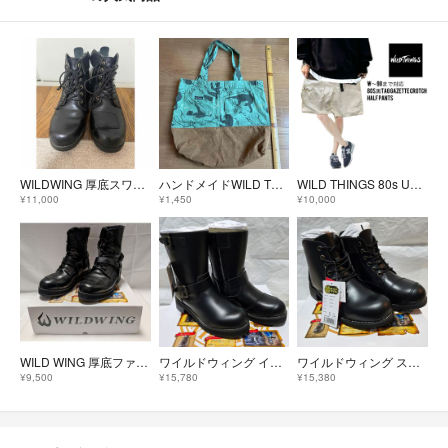
WILDWING 厚底スワロー WWM-0003ATU 26.5cm
ハンドメイドWILD THINGS☆スカートリメイク☆トートバッグ
WILD THINGS 80s USA 限定 単タグ HP M-XL対応
¥11,000
¥1,450
¥10,000
WILD WING 厚底ファルコン 26.5
ワイルドウィング イーグル 厚底 本革バイクブーツ 23.5cm
ワイルドウィング スワロー 厚底 本革バイクブーツ 23.5cm
¥9,500
¥15,780
¥15,380