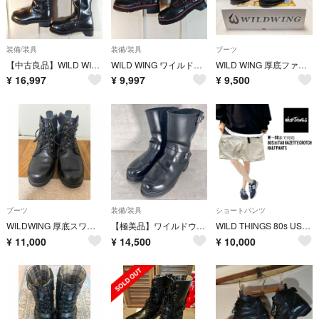
装備/装具
装備/装具
ブーツ
【中古良品】WILD WING/厚底ロングブーツ ピーコック/WWM011
WILD WING ワイルドウィング/ファルコンブーツ/WWM-0001
WILD WING 厚底ファルコン 26.5
¥
16,997
¥
9,997
¥
9,500
ブーツ
装備/装具
ショートパンツ
WILDWING 厚底スワロー WWM-0003ATU 26.5cm
【極美品】ワイルドウィング 厚底イーグル 24.5cm ブラック レザー
WILD THINGS 80s USA 限定 単タグ HP M-XL対応
¥
11,000
¥
14,500
¥
10,000