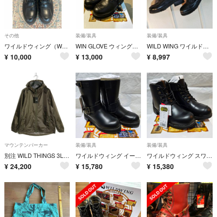
その他
装備/装具
装備/装具
ワイルドウィング（WWM-0001-OD35）24.5cm
WIN GLOVE ウィングローブ オンロードブーツ WILDWING ワイルド
WILD WING ワイルドウイング/ライディングブーツ
¥
10,000
¥
13,000
¥
8,997
マウンテンパーカー
装備/装具
装備/装具
別注 WILD THINGS 3L TACTICAL NYLON PARKA M
ワイルドウィング イーグル 厚底 本革バイクブーツ 23.5cm
ワイルドウィング スワロー 厚底 本革バイクブーツ 23.5cm
¥
24,200
¥
15,780
¥
15,380