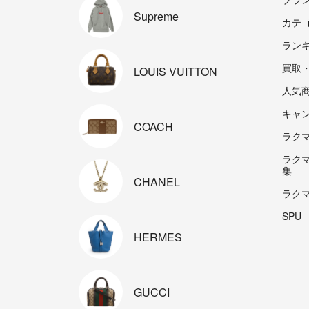
Supreme
カテ
ラン
買取
LOUIS
VUITTON
人気
キャ
COACH
ラクマp
ラク
集
CHANEL
ラク
SPU
HERMES
GUCCI