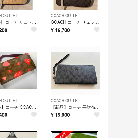
H OUTLET
COACH OUTLET
COACH コーチ リュック ライトカーキ C2002 レディース 新品未使用
COACH コーチ リュック ブラウン×ホワイト CB871 新品未使用
200
¥
16,700
H OUTLET
COACH OUTLET
【新品】コーチ COACH 財布 CH523 カーキ 苺 ストロベリー いちご
【新品】コーチ 長財布 ブラック COACH
400
¥
15,900