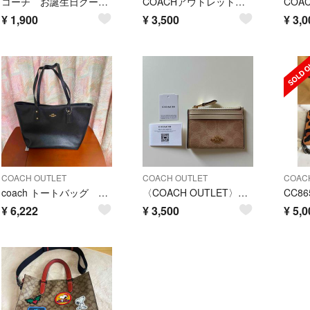
コーチ お誕生日クーポン アウトレット バースデー特典
COACHアウトレット長財布°・*:.。.☆最終お値下げ致しました✨
¥
1,900
¥
3,500
¥
3,0
COACH OUTLET
COACH OUTLET
COAC
coach トートバッグ 黒 ブラック 無地 A4
〈COACH OUTLET〉カード/パスケース（キーリング付き）
¥
6,222
¥
3,500
¥
5,0