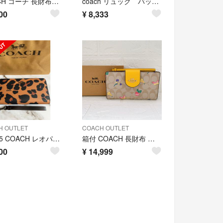
COACH コーチ 長財布 ラウンドファスナー ブルー 青
coach リュック バックパック モノグラム ブラック モノトーン
00
¥
8,333
H OUTLET
COACH OUTLET
CC865 COACH レオパード柄 ラウンドジップ長財布 アウトレット
箱付 COACH 長財布 コーチ リストレット付 シグネチャー C8751 花柄 イエロー
00
¥
14,999