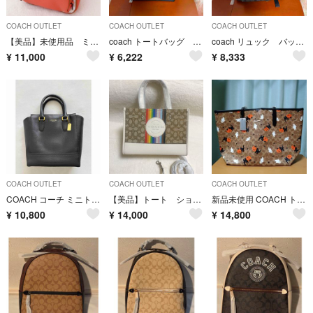
COACH OUTLET
COACH OUTLET
COACH OUTLET
【美品】未使用品 ミニリュック 旅行 オレンジC8527 バタフライ 蝶 🦋
coach トートバッグ 黒 ブラック 無地 A4
coach リュック バックパック モノグラム ブラック モノトーン
¥
11,000
¥
6,222
¥
8,333
COACH OUTLET
COACH OUTLET
COACH OUTLET
COACH コーチ ミニトートバッグ
【美品】トート ショルダー ハンドバック コーチ ベージュ レインボー ホワイト
新品未使用 COACH トートバッグ
¥
10,800
¥
14,000
¥
14,800