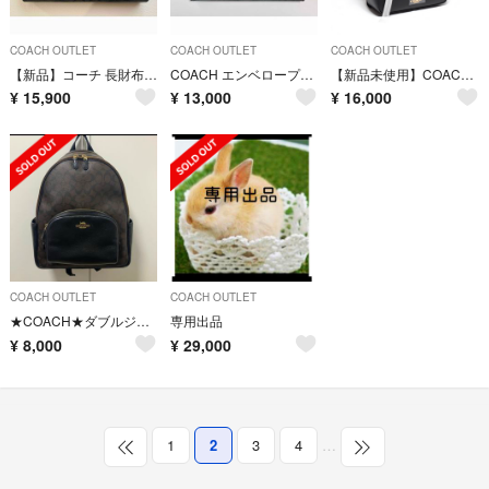
COACH OUTLET
COACH OUTLET
COACH OUTLET
【新品】コーチ 長財布 ブラック COACH
COACH エンベロープ型 長財布 ブラック
【新品未使用】COACH コーチ リュック バックパック レディース
¥
15,900
¥
13,000
¥
16,000
COACH OUTLET
COACH OUTLET
★COACH★ダブルジップリュック ラージサイズA4・ノートPC収納可
専用出品
¥
8,000
¥
29,000
1
2
3
4
…