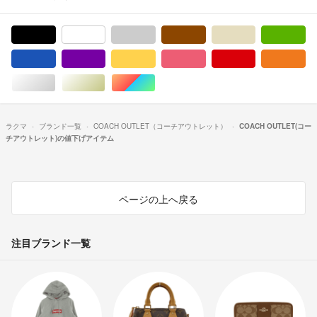
ブラック/黒色系
ホワイト/白色系
グレー/灰色系
ブラウン/茶色系
ベージュ系
グ
ブルー・ネイビー/青色系
パープル/紫色系
イエロー/黄色系
ピンク/桃色系
レッド/赤色系
オ
シルバー/銀色系
ゴールド/金色系
マルチカラー
ラクマ
ブランド一覧
COACH OUTLET（コーチアウトレット）
COACH OUTLET(コー
チアウトレット)の値下げアイテム
ページの上へ戻る
注目ブランド一覧