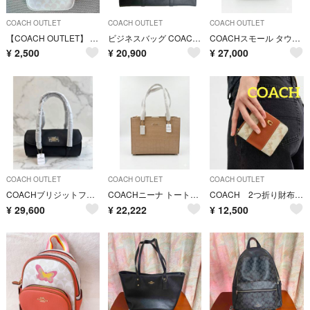
COACH OUTLET
COACH OUTLET
COACH OUTLET
【COACH OUTLET】 ショルダーバッグ
ビジネスバッグ COACH コーチ グラハムジップ ブリーフケース ブラック
COACHスモール タウン バケット バッグ
¥
2,500
¥
20,900
¥
27,000
COACH OUTLET
COACH OUTLET
COACH OUTLET
COACHブリジットフラップショルダーバッグ
COACHニーナ トートバッグ
COACH 2つ折り財布 ホースキャリッジ ミニウォレットコンパクト
¥
29,600
¥
22,222
¥
12,500