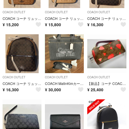
COACH OUTLET
COACH OUTLET
COACH OUTLET
COACH コーチ リュックサック 6167 美品 新品 未使用品
COACH コーチ リュック ライトカーキ C2002 レディース 新品未使用
COACH コーチ リュック ブラウン×ホワイト CB871 新品未使用
¥
15,200
¥
15,800
¥
16,300
COACH OUTLET
COACH OUTLET
COACH OUTLET
COACH コーチ リュック F76715 新品 美品
COACH MatinKimカーゴトートバッグ CAZ28 A4サイズ 未使用
【新品】コーチ COACH 財布 CH523 カーキ 苺 ストロベリー いちご
¥
16,300
¥
30,000
¥
25,400