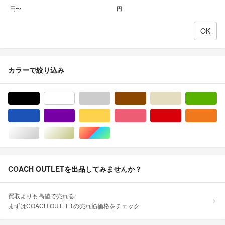
円〜
円
カラーで絞り込み
ブラック/黒色系
ホワイト/白色系
グレー/灰色系
ブラウン/茶色系
ベージュ系
グ
ブルー・ネイビー/青色系
パープル/紫色系
イエロー/黄色系
ピンク/桃色系
レッド/赤色系
オ
シルバー/銀色系
ゴールド/金色系
マルチカラー
COACH OUTLETを出品してみませんか？
買取よりも高値で売れる!
まずはCOACH OUTLETの売れ筋価格をチェック