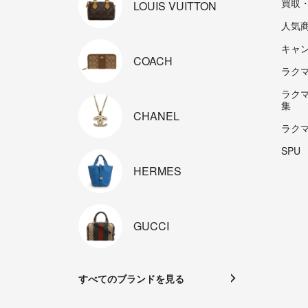
買取
LOUIS
VUITTON
人気
キャ
COACH
ラクマp
ラク
集
CHANEL
ラク
SPU
HERMES
GUCCI
すべてのブランドを見る