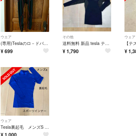
ウエア
その他
ウェア
(専用)Teslaのロ－ドバイク用パンツ L
送料無料 新品 tesla テスラ オールシーズン高機能メッシュTシャツ L
¥
699
¥
1,790
¥
1,3
ウェア
Tesla裏起毛 メンズS 青 スポーツインナー サッカー アンダーシャツ
¥
1,000