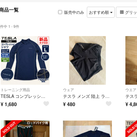
商品一覧
販売中のみ
おすすめ順
グリ
件中 1 - 9件
トレーニング用品
ウェア
ウエア
TESLA コンプレッションシャツ L 紺 長袖
テスラ メンズ 陸上 ランニング ショート ハーフパンツ ショーツ UVカット
¥
1,680
¥
480
¥
4,8