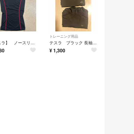
トレーニング用品
【テスラ】 ノースリーブ アンダーウェア
テスラ ブラック 長袖トップス TSLA
80
¥
1,300