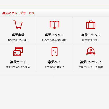
楽天のグループサービス
楽天市場
楽天ブックス
楽天トラベル
商品数は1億点以上
いつでも全品送料無料
簡単宿泊予約！
楽天カード
楽天ペイ
楽天PointClub
スマホでカンタン申込
スマホをお財布に
手軽にポイントを確認
サービス一覧
アプリ一覧
© Rakuten Group, Inc.