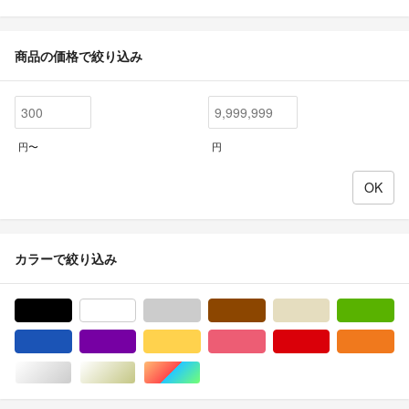
商品の価格で絞り込み
円〜
円
カラーで絞り込み
ブラック/黒色系
ホワイト/白色系
グレー/灰色系
ブラウン/茶色系
ベージュ系
グ
ブルー・ネイビー/青色系
パープル/紫色系
イエロー/黄色系
ピンク/桃色系
レッド/赤色系
オ
シルバー/銀色系
ゴールド/金色系
マルチカラー