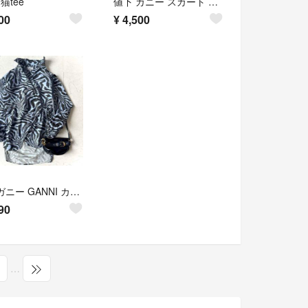
 猫tee
値下 ガニー スカート トゥモローランド イエナ
00
¥
4,500
良品 ガニー GANNI カシュクール バルーンスリーブ 総柄 シャツ 青黒
90
…