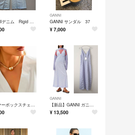
GANNI
GANNIデニム Rigid Denim Jozey
GANNI サンダル 37
00
¥
7,000
GANNI
レイヤーボックスチェーンボールネックレス(ゴールド)
【新品】GANNI ガニー ロゴ入り サテン キャミワンピース 32
00
¥
13,500