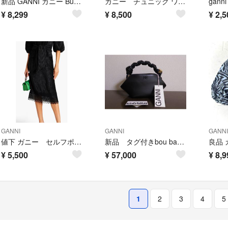
新品 GANNI ガニー Bucket Hat バケットハット ブラック
ガニー チュニック ワンピース オレンジ 花柄 フラワー 長袖 トップス
ganni
¥
8,299
¥
8,500
¥
2,5
GANNI
GANNI
GANNI
値下 ガニー セルフポートレイト トゥモローランド イエナ ユナイテッドアローズ
新品 タグ付きbou bag mini black
¥
5,500
¥
57,000
¥
8,9
1
2
3
4
5