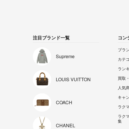
注目ブランド一覧
コン
ブラ
Supreme
カテ
ラン
買取
LOUIS
VUITTON
人気
キャ
COACH
ラクマp
ラク
集
CHANEL