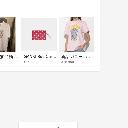
GANNI 猫 半袖 ホワイト S
GANNI Bou Card Holder With Flap Dots 財布
新品 ガニー カウボーイベア Tシャツ A1050074 S M L
¥15,800
¥16,980