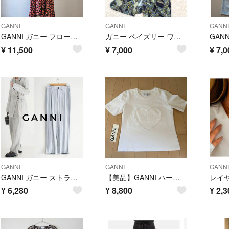
GANNI
GANNI
GANNI
GANNI ガニー フローラル ラップワンピース カシュクール 花柄 タグ付き
ガニー ペイズリー ワンピース シャツデザイン シルク風とろみ 総柄 洗える
¥
11,500
¥
7,000
¥
7,0
GANNI
GANNI
GANNI
GANNI ガニー ストライプ ワイドパンツ ライトグレー FREE
【美品】GANNI ハートTシャツ
¥
6,280
¥
8,800
¥
2,3