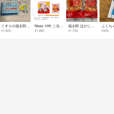
くすりの福太郎 ふくちゃん オリジナルグッズ 非売品 4点set レア
Nissy 10th ご当地 めんべい缶 福岡 ニッシー 缶のみ
福太郎 ほがじゃ ほたて 180g × 2袋
¥1,800
¥1,880
¥1,750
¥500