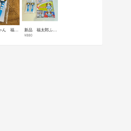
ふくちゃん 福太郎 オリジナルラバー付きボールペン 非売品 新品
新品 福太郎ふくちゃん ボールペン2本＋ノート セット
¥880