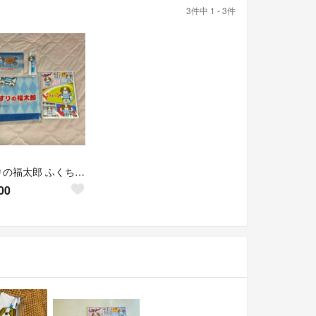
3件中 1 - 3件
くすりの福太郎 ふくちゃん オリジナルグッズ 非売品 4点set レア
00