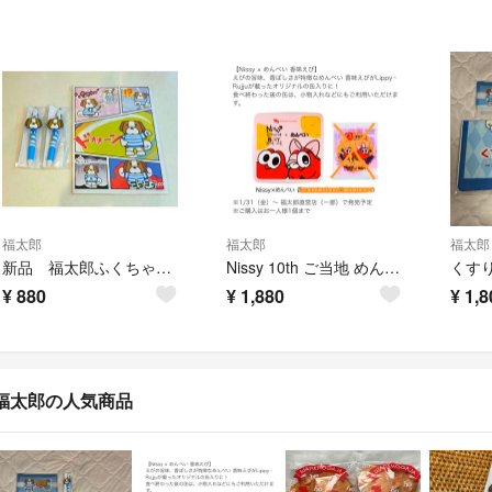
福太郎
福太郎
福太郎
新品 福太郎ふくちゃん ボールペン2本＋ノート セット
Nissy 10th ご当地 めんべい缶 福岡 ニッシー 缶のみ
¥
880
¥
1,880
¥
1,8
福太郎の人気商品