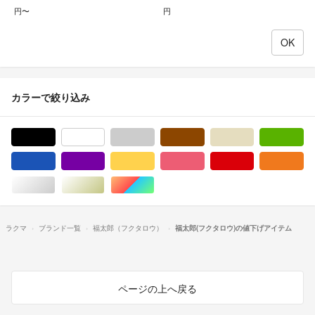
円〜
円
カラーで絞り込み
ブラック/黒色系
ホワイト/白色系
グレー/灰色系
ブラウン/茶色系
ベージュ系
グ
ブルー・ネイビー/青色系
パープル/紫色系
イエロー/黄色系
ピンク/桃色系
レッド/赤色系
オ
シルバー/銀色系
ゴールド/金色系
マルチカラー
ラクマ
ブランド一覧
福太郎（フクタロウ）
福太郎(フクタロウ)の値下げアイテム
ページの上へ戻る