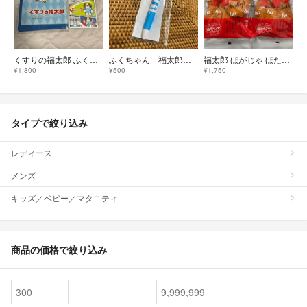
くすりの福太郎 ふくちゃん オリジナルグッズ 非売品 4点set レア
ふくちゃん 福太郎 オリジナルラバー付きボールペン 非売品 新品
福太郎 ほがじゃ ほたて 180g × 2袋
¥1,800
¥500
¥1,750
タイプで絞り込み
レディース
メンズ
キッズ／ベビー／マタニティ
商品の価格で絞り込み