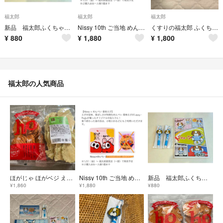
福太郎
福太郎
福太郎
新品 福太郎ふくちゃん ボールペン2本＋ノート セット
Nissy 10th ご当地 めんべい缶 福岡 ニッシー 缶のみ
くすりの福太郎 ふくちゃん オリジナルグッズ 非売品 4点set レア
¥
880
¥
1,880
¥
1,800
福太郎の人気商品
ほがじゃ ほがベジ えだまめ2点セット
Nissy 10th ご当地 めんべい缶 福岡 ニッシー 缶のみ
新品 福太郎ふくちゃん ボールペン2本＋ノート セット
¥1,860
¥1,880
¥880