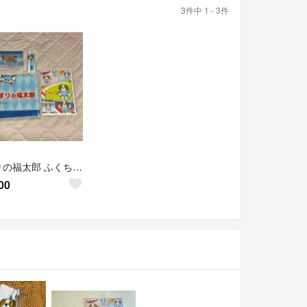
3件中 1 - 3件
くすりの福太郎 ふくちゃん オリジナルグッズ 非売品 4点set レア
00