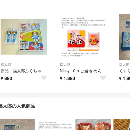
福太郎
福太郎
福太郎
新品 福太郎ふくちゃん ボールペン2本＋ノート セット
Nissy 10th ご当地 めんべい缶 福岡 ニッシー 缶のみ
¥
880
¥
1,880
¥
1,8
福太郎の人気商品