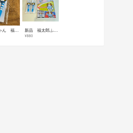
ふくちゃん 福太郎 オリジナルラバー付きボールペン 非売品 新品
新品 福太郎ふくちゃん ボールペン2本＋ノート セット
¥880