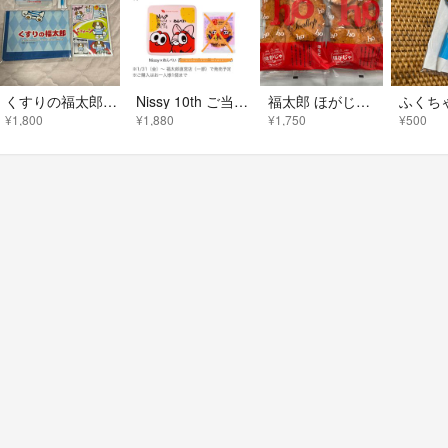
くすりの福太郎 ふくちゃん オリジナルグッズ 非売品 4点set レア
Nissy 10th ご当地 めんべい缶 福岡 ニッシー 缶のみ
福太郎 ほがじゃ ほたて 180g × 2袋
¥1,800
¥1,880
¥1,750
¥500