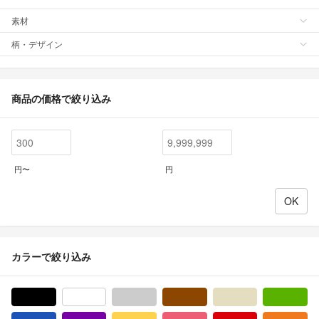
素材
柄・デザイン
商品の価格で絞り込み
円〜
円
カラーで絞り込み
ブラック/黒色系
ホワイト/白色系
グレー/灰色系
ブラウン/茶色系
ベージュ系
グ