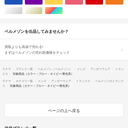
ブルー・ネイビー/青色系
パープル/紫色系
イエロー/黄色系
ピンク/桃色系
レッド/赤色系
オ
シルバー/銀色系
ゴールド/金色系
マルチカラー
ベルメゾンを出品してみませんか？
買取よりも高値で売れる!
まずはベルメゾンの売れ筋価格をチェック
ラクマ
ブランド一覧
ベルメゾン（ベルメゾン）
メンズ
アンダーウェア
トラン
クス
対象商品（カラー：ブルー・ネイビー/青色系）
ラクマ
カテゴリ一覧
メンズ
アンダーウェア
トランクス
ベルメゾンのトランク
ス
対象商品（カラー：ブルー・ネイビー/青色系）
ページの上へ戻る
注目ブランド一覧