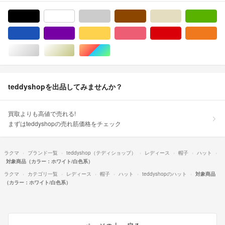
ブラック/黒色系
ホワイト/白色系
グレー/灰色系
ブラウン/茶色系
ベージュ系
グ
ブルー・ネイビー/青色系
パープル/紫色系
イエロー/黄色系
ピンク/桃色系
レッド/赤色系
オ
シルバー/銀色系
ゴールド/金色系
マルチカラー
teddyshopを出品してみませんか？
買取よりも高値で売れる!
まずはteddyshopの売れ筋価格をチェック
ラクマ
ブランド一覧
teddyshop（テディショップ）
レディース
帽子
ハット
対象商品（カラー：ホワイト/白色系）
ラクマ
カテゴリ一覧
レディース
帽子
ハット
teddyshopのハット
対象商品
（カラー：ホワイト/白色系）