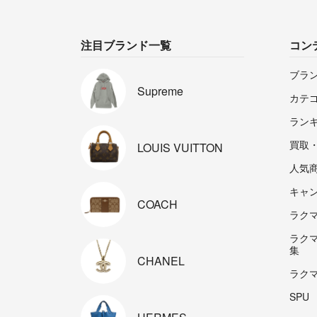
注目ブランド一覧
コン
ブラ
Supreme
カテ
ラン
買取
LOUIS
VUITTON
人気
キャ
COACH
ラクマp
ラク
集
CHANEL
ラク
SPU