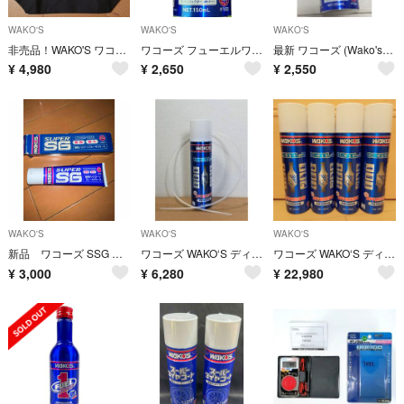
WAKO'S
WAKO'S
WAKO'S
非売品！WAKO'S ワコーズ トートバッグ スーパーGT RC-F ブラック
ワコーズ フューエルワン 燃料添加剤
最新 ワコーズ (Wako's) フューエルワン F102 ガソリン車用 清浄剤
¥
4,980
¥
2,650
¥
2,550
WAKO'S
WAKO'S
WAKO'S
新品 ワコーズ SSG スーパーシリコーングリース チューブ シリコングリ
ワコーズ WAKO‘S ディーゼルツー DIESEL2 DPF用洗浄剤 1本
ワコーズ WAKO‘S ディーゼルツー DIESEL2 DPF用洗浄剤 4本
¥
3,000
¥
6,280
¥
22,980