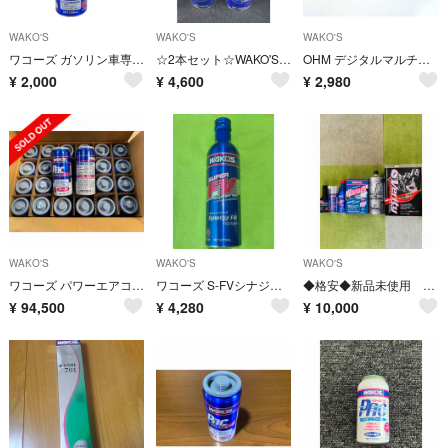
WAKO'S
WAKO'S
WAKO'S
ワコーズ ガソリン車専用 フューエルワン F102 燃料添加剤 150ml 1本
☆2本セット☆WAKO'S☆スーパータイヤコート☆ワコーズ
OHM デジタルマルチテスター TDR-201 薄型 金メッキテストリード採用
¥
2,000
¥
4,600
¥
2,980
WAKO'S
WAKO'S
WAKO'S
ワコーズ パワーエアコンプラス wako's PAC 134
ワコーズ S-FVシナジー E135
◆格安◆新品未使用 ワコ－ズ製品3点入り ケミカル類全6点セット
¥
94,500
¥
4,280
¥
10,000