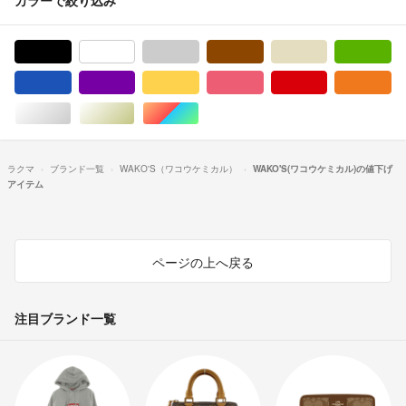
ブラック/黒色系
ホワイト/白色系
グレー/灰色系
ブラウン/茶色系
ベージュ系
グ
ブルー・ネイビー/青色系
パープル/紫色系
イエロー/黄色系
ピンク/桃色系
レッド/赤色系
オ
シルバー/銀色系
ゴールド/金色系
マルチカラー
ラクマ
ブランド一覧
WAKO'S（ワコウケミカル）
WAKO'S(ワコウケミカル)の値下げ
アイテム
ページの上へ戻る
注目ブランド一覧