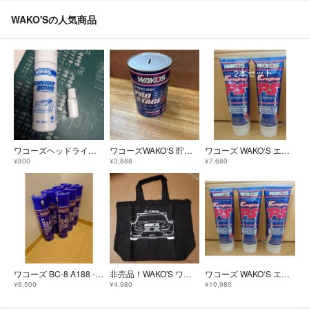
WAKO'Sの人気商品
ワコーズヘッドライトリペア10g
ワコーズWAKO‘S 貯金箱
ワコーズ WAKO‘S エンジンパワーシールド EPS 2本
¥800
¥3,888
¥7,680
ワコーズ BC-8 A188 - 7本セット
非売品！WAKO'S ワコーズ トートバッグ スーパーGT RC-F ブラック
ワコーズ WAKO‘S エンジンパワーシールド EPS 3本
¥6,500
¥4,980
¥10,980