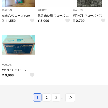
WAKO'S
WAKO'S
WAKO'S
wako's/ワコーズ core 番:cr701
新品 未使用 ワコーズ A053 パワーエアコン134 WAKO'S 和光ケミカル エアコンガス 冷媒 カーエアコン 添加剤
WAKO'S ワコーズ パワーエアコン PAC A050 R134a専用 50ml
¥
11,550
¥
5,000
¥
2,700
WAKO'S
WAKO'S B2 ビーツー 充電活性剤 カーバッテリー用 V293 24本
¥
9,960
1
2
3
…