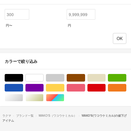
円〜
円
カラーで絞り込み
ブラック/黒色系
ホワイト/白色系
グレー/灰色系
ブラウン/茶色系
ベージュ系
グ
ブルー・ネイビー/青色系
パープル/紫色系
イエロー/黄色系
ピンク/桃色系
レッド/赤色系
オ
シルバー/銀色系
ゴールド/金色系
マルチカラー
ラクマ
ブランド一覧
WAKO'S（ワコウケミカル）
WAKO'S(ワコウケミカル)の値下げ
アイテム