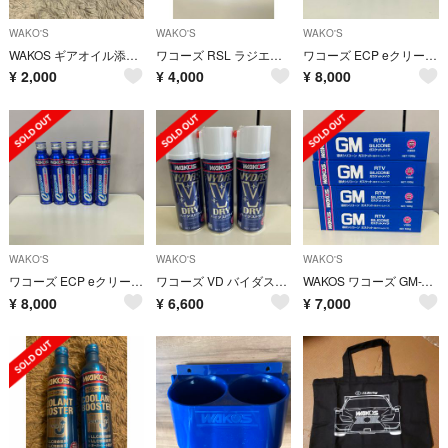
WAKO'S
WAKO'S
WAKO'S
WAKOS ギアオイル添加剤(2本)
ワコーズ RSL ラジエーターストップリーク 150ml R211 4本セット
ワコーズ ECP eクリーンプラス 100ml E170 5本セット
¥
2,000
¥
4,000
¥
8,000
WAKO'S
WAKO'S
WAKO'S
ワコーズ ECP eクリーンプラス 100ml E170 5本セット
ワコーズ VD バイダスドライ 200ml A211 3本セット
WAKOS ワコーズ GM-T ガスケットメイク 液体ガスケット 4本セット
¥
8,000
¥
6,600
¥
7,000