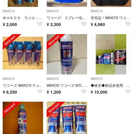
WAKO'S
WAKO'S
WAKO'S
ＷＡＫＯＳ ラジエ－タ－用 ＣＯＯＬＡＮＴ ＢＯＯＳＴＥＲ
ワコーズ スプレー缶ホルダー WAKO'S
非売品！WAKO'S ワコーズ トートバッグ スーパーGT RC-F ブラック
¥
2,000
¥
3,300
¥
4,980
WAKO'S
WAKO'S
WAKO'S
ワコーズ WAKO‘S チェーンルブ CHL A310 防錆潤滑剤 4本セット
WAKOS ワコーズ MTL メンテルーブ 潤滑ケミカル ケミカル
◆格安◆新品未使用 ワコ－ズ製品3点入り ケミカル類全6点セット
¥
6,250
¥
1,200
¥
10,000