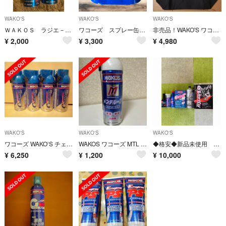
WAKO'S
WAKO'S
WAKO'S
ＷＡＫＯＳ ラジエ－タ－用 ＣＯＯＬＡＮＴ ＢＯＯＳＴＥＲ
ワコーズ スプレー缶ホルダー WAKO'S
非売品！WAKO'S ワコーズ トートバッグ スーパーGT RC-F ブラック
¥
2,000
¥
3,300
¥
4,980
WAKO'S
WAKO'S
WAKO'S
ワコーズ WAKO‘S チェーンルブ CHL A310 防錆潤滑剤 4本セット
WAKOS ワコーズ MTL メンテルーブ 潤滑ケミカル ケミカル
◆格安◆新品未使用 ワコ－ズ製品3点入り ケミカル類全6点セット
¥
6,250
¥
1,200
¥
10,000