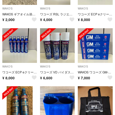
WAKO'S
WAKO'S
WAKO'S
WAKOS ギアオイル添加剤(2本)
ワコーズ RSL ラジエーターストップリーク 150ml R211 4本セット
ワコーズ ECP eクリーンプラス 100ml E170 5本セット
¥
2,000
¥
4,000
¥
8,000
WAKO'S
WAKO'S
WAKO'S
ワコーズ ECP eクリーンプラス 100ml E170 5本セット
ワコーズ VD バイダスドライ 200ml A211 3本セット
WAKOS ワコーズ GM-T ガスケットメイク 液体ガスケット 4本セット
¥
8,000
¥
6,600
¥
7,000