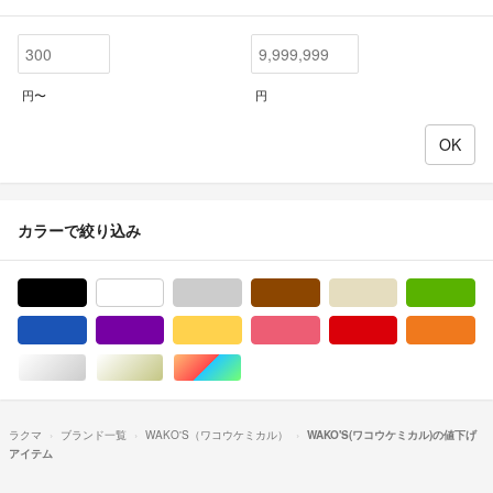
円〜
円
カラーで絞り込み
ブラック/黒色系
ホワイト/白色系
グレー/灰色系
ブラウン/茶色系
ベージュ系
グ
ブルー・ネイビー/青色系
パープル/紫色系
イエロー/黄色系
ピンク/桃色系
レッド/赤色系
オ
シルバー/銀色系
ゴールド/金色系
マルチカラー
ラクマ
ブランド一覧
WAKO'S（ワコウケミカル）
WAKO'S(ワコウケミカル)の値下げ
アイテム