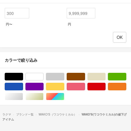
円〜
円
カラーで絞り込み
ブラック/黒色系
ホワイト/白色系
グレー/灰色系
ブラウン/茶色系
ベージュ系
グ
ブルー・ネイビー/青色系
パープル/紫色系
イエロー/黄色系
ピンク/桃色系
レッド/赤色系
オ
シルバー/銀色系
ゴールド/金色系
マルチカラー
ラクマ
ブランド一覧
WAKO'S（ワコウケミカル）
WAKO'S(ワコウケミカル)の値下げ
アイテム