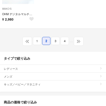
WAKO'S
OHM デジタルマルチテスター TDR-201 薄型 金メッキテストリード採用
¥
2,980
1
2
3
4
…
タイプで絞り込み
レディース
メンズ
キッズ／ベビー／マタニティ
商品の価格で絞り込み