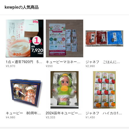
kewpieの人気商品
1点＝通常7920円 50g ヒアロワン モイスチャーセラム キューピー ジェル
キューピーマヨネーズ バーコード
ジャネフ ごはんにあうソース 3種類
¥5,970
¥350
¥2,990
キューピー 80周年 記念 コレクション セレブリティ2005 アニバーサリー
2024辰年キユーピー人形
ジャネフ ハイカロ160りんご、みかんドリンク
¥4,980
¥3,333
¥1,450