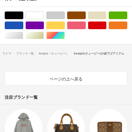
ブラック/黒色系
ホワイト/白色系
グレー/灰色系
ブラウン/茶色系
ベージュ系
グ
ブルー・ネイビー/青色系
パープル/紫色系
イエロー/黄色系
ピンク/桃色系
レッド/赤色系
オ
シルバー/銀色系
ゴールド/金色系
マルチカラー
ラクマ
ブランド一覧
kewpie（キューピー）
kewpie(キューピー)の値下げアイテム
ページの上へ戻る
注目ブランド一覧