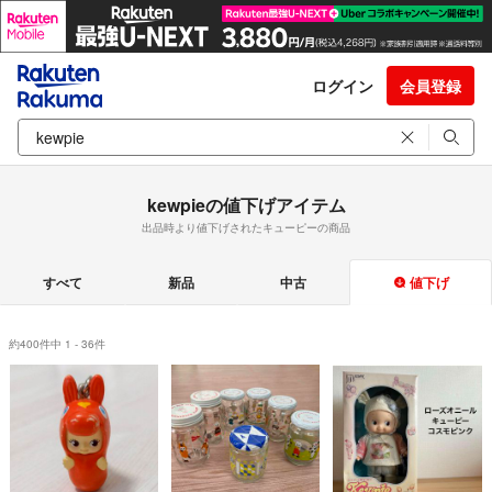
ログイン
会員登録
kewpieの値下げアイテム
出品時より値下げされたキューピーの商品
すべて
新品
中古
値下げ
約400件中 1 - 36件