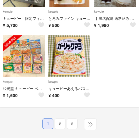
kewpie
kewpie
kewpie
キューピー 限定フィギュア
とろみファイン キューピー 300g 介護用
【 匿名配送 送料込み 】 キューピー ブライダル コスチューム 【２点セット】
¥
5,700
¥
800
¥
1,980
kewpie
kewpie
和光堂 キューピー ベビーフード 離乳食 まとめ売り
キューピーあえるパスタソース ガーリックマヨ
¥
1,600
¥
400
1
2
3
…