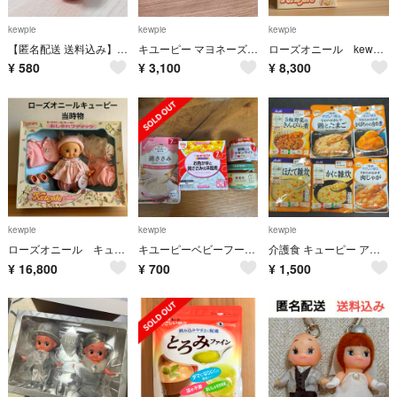
kewpie
kewpie
kewpie
【匿名配送 送料込み】 明太子 ロディ キューピー ストラップ キーホルダー
キユーピー マヨネーズ 空き瓶 7個セット
ローズオニール kewpie キューピー コスモ ピンク アンティーク 当時物
¥
580
¥
3,100
¥
8,300
kewpie
kewpie
kewpie
ローズオニール キューピー おしゃれブティック 当時物 レア
キユーピーベビーフード&和光堂ベビーフード
介護食 キューピー アサヒ とろみ調整用食品 食事用エプロン
¥
16,800
¥
700
¥
1,500