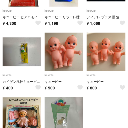
kewpie
kewpie
kewpie
キユーピー ヒアロモイスチャー 240 30日分
キユーピー リラーレ睡眠サプリ 60粒
ディアレ プラス 酢酸菌GK-1 7日分 14粒 キユーピー
¥
4,300
¥
1,199
¥
1,069
kewpie
kewpie
kewpie
カイゲン風神キューピーマスコット
キューピー
キューピー
¥
400
¥
500
¥
800