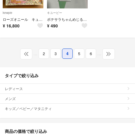
kewpie
キユーピー
ローズオニール キューピー おしゃれブティック 当時物 レア
ポテサラちゃんめじるしアクセサリー キューピー
¥
16,800
¥
490
…
2
3
4
5
6
…
タイプで絞り込み
レディース
メンズ
キッズ／ベビー／マタニティ
商品の価格で絞り込み