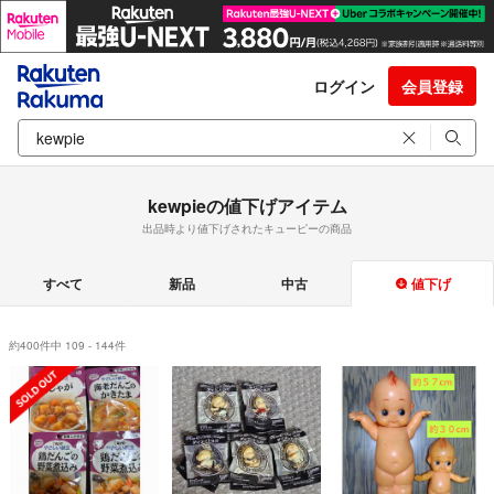
ログイン
会員登録
kewpieの値下げアイテム
出品時より値下げされたキューピーの商品
すべて
新品
中古
値下げ
約400件中 109 - 144件