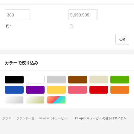
円〜
円
カラーで絞り込み
ブラック/黒色系
ホワイト/白色系
グレー/灰色系
ブラウン/茶色系
ベージュ系
グ
ブルー・ネイビー/青色系
パープル/紫色系
イエロー/黄色系
ピンク/桃色系
レッド/赤色系
オ
シルバー/銀色系
ゴールド/金色系
マルチカラー
ラクマ
ブランド一覧
kewpie（キューピー）
kewpie(キューピー)の値下げアイテム