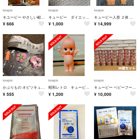
kewpie
kewpie
kewpie
キユーピー やさしい献立 鶏だんごの野菜煮込み(100g)その他2種類
キューピー ダイエットヨガ キーホルダー
キューピー人形 ２体 昭和レトロ
¥
666
¥
1,000
¥
14,999
kewpie
kewpie
kewpie
かぶりもの オビツキューピー フィギュア コレクション 桜キューピー
昭和レトロ キューピー人形
キューピー ベビーフード すまいるカップ 12ヶ月 7種類35個セット
¥
555
¥
1,200
¥
10,000