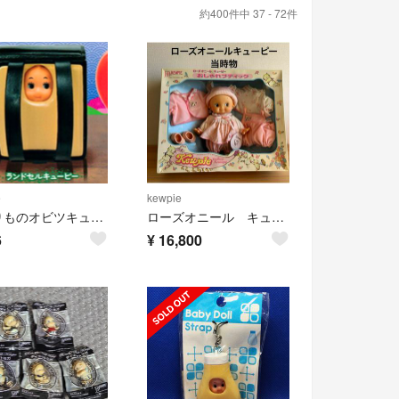
約400件中 37 - 72件
e
kewpie
かぶりものオビツキューピー フィギュアコレクション vol.2
ローズオニール キューピー おしゃれブティック 当時物 レア
6
¥
16,800