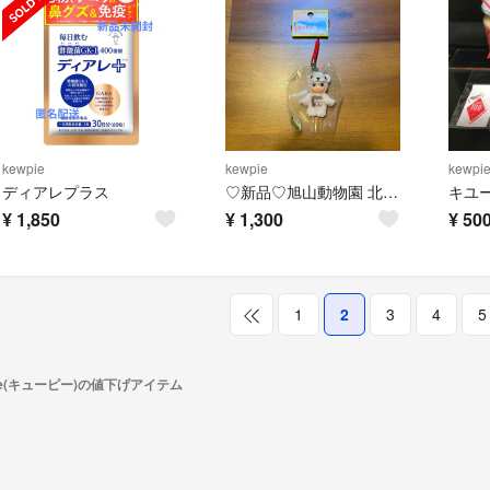
kewpie
kewpie
kewpi
ディアレプラス
♡新品♡旭山動物園 北極くま キューピー ストラップ
¥
1,850
¥
1,300
¥
50
1
2
3
4
5
pie(キューピー)の値下げアイテム