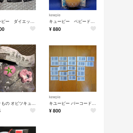
e
kewpie
キューピー ダイエットヨガ キーホルダー
キューピー ベビードール ストラップ キューピーマヨネーズ コスチューム
00
¥
880
e
kewpie
かぶりもの オビツキューピー フィギュア コレクション 桜キューピー
キユーピー バーコード 26枚
5
¥
800