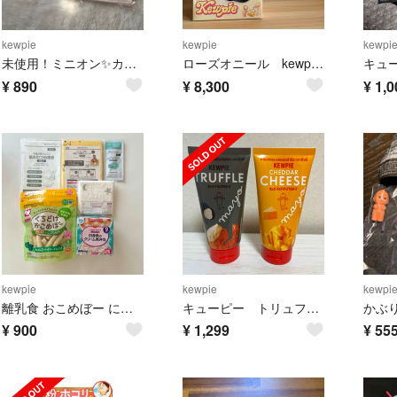
kewpie
kewpie
kewpi
未使用！ミニオン✨カフェエプロン
ローズオニール kewpie キューピー コスモ ピンク アンティーク 当時物
¥
890
¥
8,300
¥
1,0
kewpie
kewpie
kewpi
離乳食 おこめぼー にこにこボックス セット
キューピー トリュフ＆チェダーチーズマヨネーズセット
¥
900
¥
1,299
¥
55