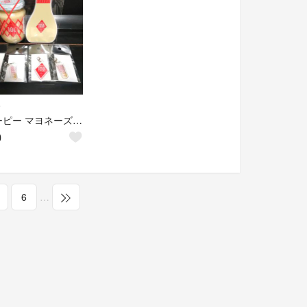
e
キユーピー マヨネーズ発売100周年記念 チャーム＋付箋 まとめて
0
6
…