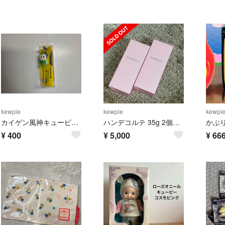
kewpie
kewpie
kewpi
カイゲン風神キューピーマスコット
ハンデコルテ 35g 2個セット
¥
400
¥
5,000
¥
66