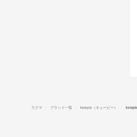
ラクマ
ブランド一覧
kewpie（キューピー）
kew