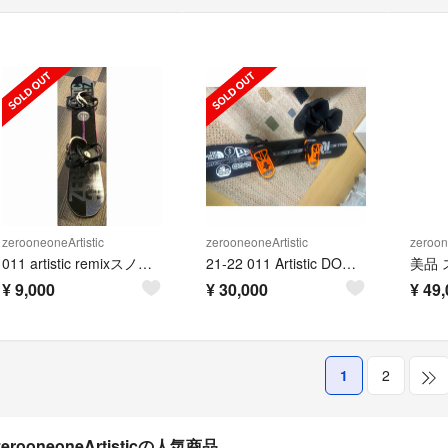
zerooneoneArtistic
zerooneoneArtistic
zeroon
011 artistic remixスノボ板 flux ビンディング付
21-22 011 Artistic DOUBLE FLY SPIN
¥
9,000
¥
30,000
¥
49,
1
2
zerooneoneArtisticの人気商品