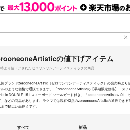
erooneoneArtisticの値下げアイテム
品時より値下げされたゼロワンワンアーティスティックの商品
人気ブランドzerooneoneArtistic（ゼロワンワンアーティスティック）の発
ルのような価格で通販できます。 「zerooneoneArtisticの【早期限定価格】 スノボ 
rtistic DOUBLE 151 スノーボード ソールガード付き」「zerooneoneArtistic
グ」などの商品があります。ラクマでは現在43点のzerooneoneArtisticの通
ムまで幅広い品揃えです。
すべて
新品