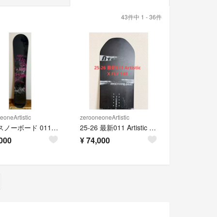
43件中 1 - 36件
eoneArtistic
zerooneoneArtistic
美品 スノーボード 011 artistic DOUBLE SPIN 152cm
25-26 最新011 Artistic X FLY 148cm
000
¥
74,000