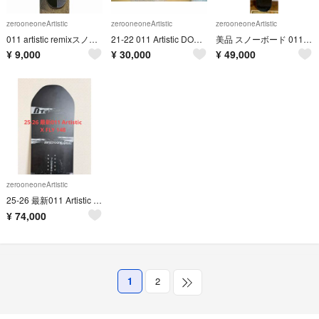
zerooneoneArtistic
zerooneoneArtistic
zerooneoneArtistic
011 artistic remixスノボ板 flux ビンディング付
21-22 011 Artistic DOUBLE FLY SPIN
美品 スノーボード 011 artistic DOUBLE SPIN 152cm
¥
9,000
¥
30,000
¥
49,000
zerooneoneArtistic
25-26 最新011 Artistic X FLY 148cm
¥
74,000
1
2