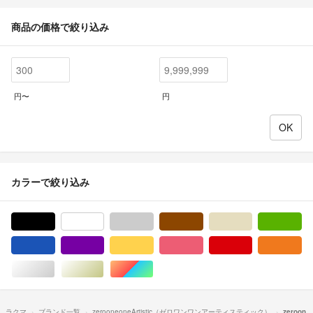
商品の価格で絞り込み
円〜
円
カラーで絞り込み
ブラック/黒色系
ホワイト/白色系
グレー/灰色系
ブラウン/茶色系
ベージュ系
グ
ブルー・ネイビー/青色系
パープル/紫色系
イエロー/黄色系
ピンク/桃色系
レッド/赤色系
オ
シルバー/銀色系
ゴールド/金色系
マルチカラー
ラクマ
ブランド一覧
zerooneoneArtistic（ゼロワンワンアーティスティック）
zeroon