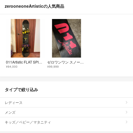
zerooneoneArtisticの人気商品
011Artistic FLAT SPIN LIMITED FLUXバインセット
ゼロワンワン スノーボード 板 送料込み
¥64,000
¥99,999
タイプで絞り込み
レディース
メンズ
キッズ／ベビー／マタニティ