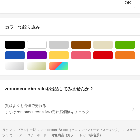
カラーで絞り込み
ブラック/黒色系
ホワイト/白色系
グレー/灰色系
ブラウン/茶色系
ベージュ系
グ
ブルー・ネイビー/青色系
パープル/紫色系
イエロー/黄色系
ピンク/桃色系
レッド/赤色系
オ
シルバー/銀色系
ゴールド/金色系
マルチカラー
zerooneoneArtisticを出品してみませんか？
買取よりも高値で売れる!
まずはzerooneoneArtisticの売れ筋価格をチェック
ラクマ
ブランド一覧
zerooneoneArtistic（ゼロワンワンアーティスティック）
スポー
ツ/アウトドア
スノーボード
対象商品（カラー：レッド/赤色系）