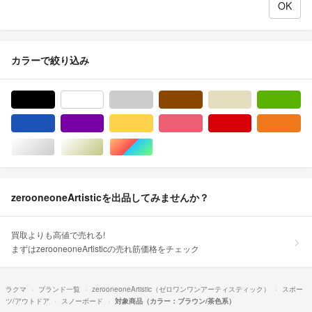
カラーで絞り込み
ブラック/黒色系
ホワイト/白色系
グレー/灰色系
ブラウン/茶色系
ベージュ系
グ
ブルー・ネイビー/青色系
パープル/紫色系
イエロー/黄色系
ピンク/桃色系
レッド/赤色系
オ
シルバー/銀色系
ゴールド/金色系
マルチカラー
zerooneoneArtisticを出品してみませんか？
買取よりも高値で売れる!
まずはzerooneoneArtisticの売れ筋価格をチェック
ラクマ
ブランド一覧
zerooneoneArtistic（ゼロワンワンアーティスティック）
スポー
ツ/アウトドア
スノーボード
対象商品（カラー：ブラウン/茶色系）