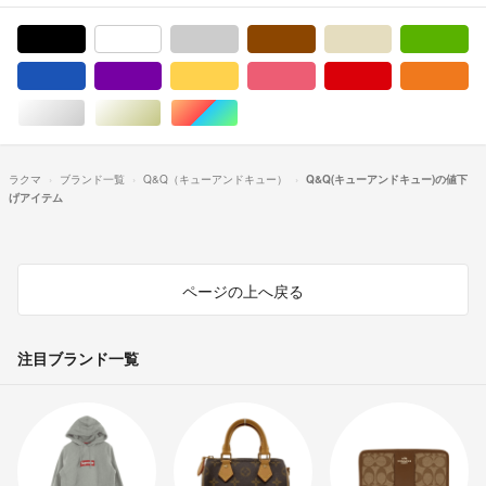
ブラック/黒色系
ホワイト/白色系
グレー/灰色系
ブラウン/茶色系
ベージュ系
グ
ブルー・ネイビー/青色系
パープル/紫色系
イエロー/黄色系
ピンク/桃色系
レッド/赤色系
オ
シルバー/銀色系
ゴールド/金色系
マルチカラー
ラクマ
ブランド一覧
Q&Q（キューアンドキュー）
Q&Q(キューアンドキュー)の値下
げアイテム
ページの上へ戻る
注目ブランド一覧