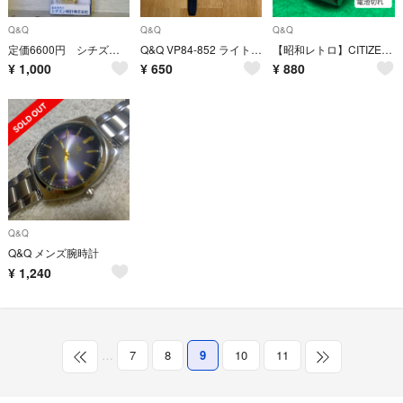
Q&Q
Q&Q
Q&Q
定価6600円 シチズン時計 Q&Q シルバー
Q&Q VP84-852 ライトブルー腕時計
【昭和レトロ】CITIZEN WATCH 日付け付き Q＆Q 電池切れ
¥
1,000
¥
650
¥
880
Q&Q
Q&Q メンズ腕時計
¥
1,240
…
7
8
9
10
11