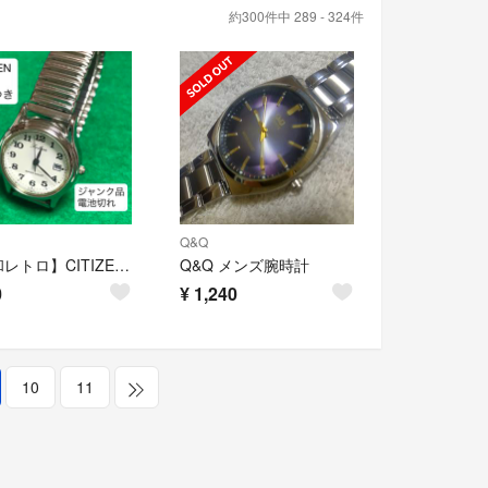
約300件中 289 - 324件
Q&Q
【昭和レトロ】CITIZEN WATCH 日付け付き Q＆Q 電池切れ
Q&Q メンズ腕時計
0
¥
1,240
10
11