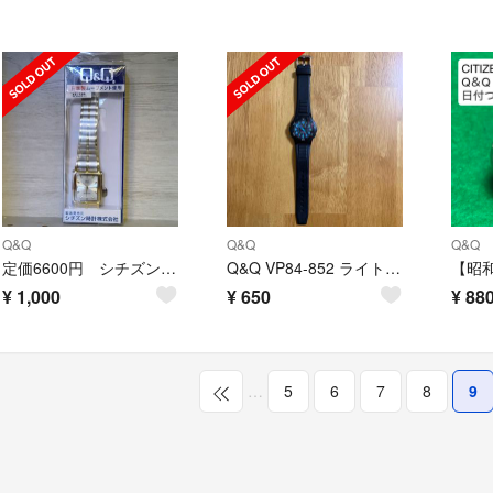
Q&Q
Q&Q
Q&Q
定価6600円 シチズン時計 Q&Q シルバー
Q&Q VP84-852 ライトブルー腕時計
¥
1,000
¥
650
¥
88
…
5
6
7
8
9