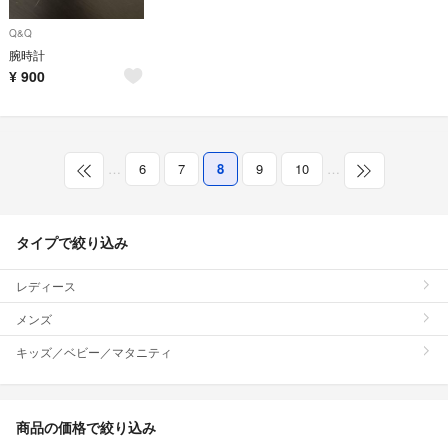
Q&Q
腕時計
¥
900
…
6
7
8
9
10
…
タイプで絞り込み
レディース
メンズ
キッズ／ベビー／マタニティ
商品の価格で絞り込み