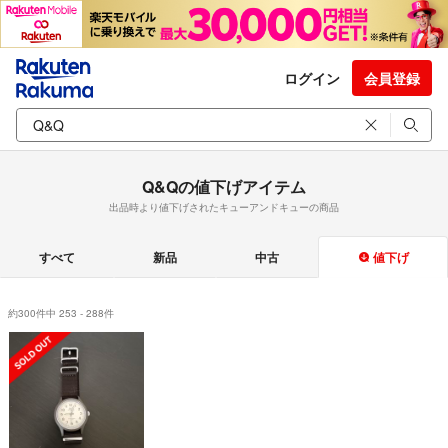
ログイン
会員登録
Q&Qの値下げアイテム
出品時より値下げされたキューアンドキューの商品
すべて
新品
中古
値下げ
約300件中 253 - 288件