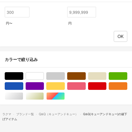
円〜
円
カラーで絞り込み
ブラック/黒色系
ホワイト/白色系
グレー/灰色系
ブラウン/茶色系
ベージュ系
グ
ブルー・ネイビー/青色系
パープル/紫色系
イエロー/黄色系
ピンク/桃色系
レッド/赤色系
オ
シルバー/銀色系
ゴールド/金色系
マルチカラー
ラクマ
ブランド一覧
Q&Q（キューアンドキュー）
Q&Q(キューアンドキュー)の値下
げアイテム