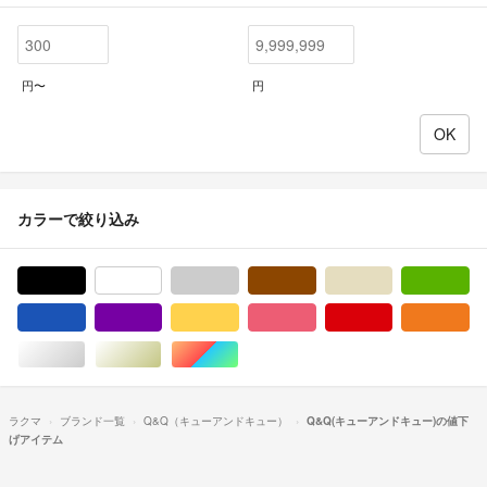
円〜
円
カラーで絞り込み
ブラック/黒色系
ホワイト/白色系
グレー/灰色系
ブラウン/茶色系
ベージュ系
グ
ブルー・ネイビー/青色系
パープル/紫色系
イエロー/黄色系
ピンク/桃色系
レッド/赤色系
オ
シルバー/銀色系
ゴールド/金色系
マルチカラー
ラクマ
ブランド一覧
Q&Q（キューアンドキュー）
Q&Q(キューアンドキュー)の値下
げアイテム