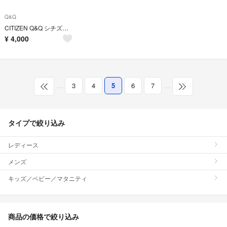
Q&Q
CITIZEN Q&Q シチズン キューアンドキュー 腕時計 14点
¥
4,000
…
3
4
5
6
7
…
タイプで絞り込み
レディース
メンズ
キッズ／ベビー／マタニティ
商品の価格で絞り込み