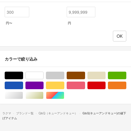
円〜
円
カラーで絞り込み
ブラック/黒色系
ホワイト/白色系
グレー/灰色系
ブラウン/茶色系
ベージュ系
グ
ブルー・ネイビー/青色系
パープル/紫色系
イエロー/黄色系
ピンク/桃色系
レッド/赤色系
オ
シルバー/銀色系
ゴールド/金色系
マルチカラー
ラクマ
ブランド一覧
Q&Q（キューアンドキュー）
Q&Q(キューアンドキュー)の値下
げアイテム