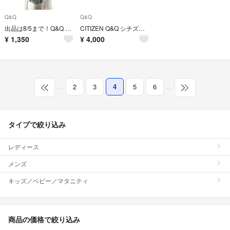
Q&Q
Q&Q
出品は8/5まで！Q&Q レディース腕時計 2015
CITIZEN Q&Q シチズン キューアンドキュー 腕時計 14点
¥
1,350
¥
4,000
…
2
3
4
5
6
…
タイプで絞り込み
レディース
メンズ
キッズ／ベビー／マタニティ
商品の価格で絞り込み