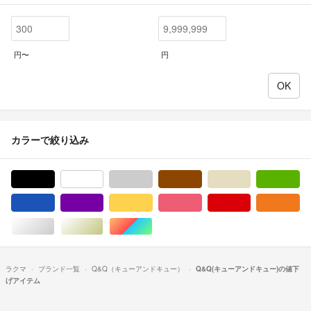
円〜
円
カラーで絞り込み
ブラック/黒色系
ホワイト/白色系
グレー/灰色系
ブラウン/茶色系
ベージュ系
グ
ブルー・ネイビー/青色系
パープル/紫色系
イエロー/黄色系
ピンク/桃色系
レッド/赤色系
オ
シルバー/銀色系
ゴールド/金色系
マルチカラー
ラクマ
ブランド一覧
Q&Q（キューアンドキュー）
Q&Q(キューアンドキュー)の値下
げアイテム