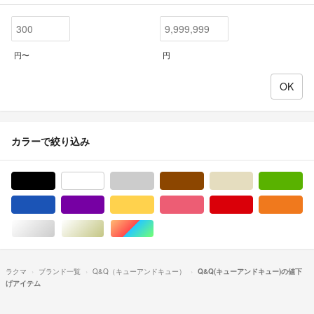
円〜
円
カラーで絞り込み
ブラック/黒色系
ホワイト/白色系
グレー/灰色系
ブラウン/茶色系
ベージュ系
グ
ブルー・ネイビー/青色系
パープル/紫色系
イエロー/黄色系
ピンク/桃色系
レッド/赤色系
オ
シルバー/銀色系
ゴールド/金色系
マルチカラー
ラクマ
ブランド一覧
Q&Q（キューアンドキュー）
Q&Q(キューアンドキュー)の値下
げアイテム