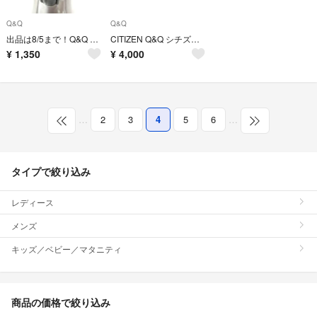
Q&Q
Q&Q
出品は8/5まで！Q&Q レディース腕時計 2015
CITIZEN Q&Q シチズン キューアンドキュー 腕時計 14点
¥
1,350
¥
4,000
…
2
3
4
5
6
…
タイプで絞り込み
レディース
メンズ
キッズ／ベビー／マタニティ
商品の価格で絞り込み