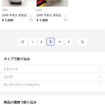
Q&Q
Q&Q
ZJ45 手巻き 現状品 スヌーピー Q&Q 120108
ZJ55 手巻き 現状品 Q&Q メックタイム 腕時計
¥
1,000
¥
1,500
1
2
3
4
5
…
タイプで絞り込み
レディース
メンズ
キッズ／ベビー／マタニティ
商品の価格で絞り込み