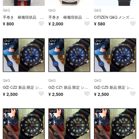
Q&Q
Q&Q
Q&Q
手巻き 稼働現状品 Q＆Q ドラえもん 腕時計 YJ81
手巻き 稼働現状品 Q&Q スヌーピー 腕時計 YJ86
CITIZEN Q&Q メンズ レディース腕時計 黒 10BAR 軽量 スポーツ
¥
800
¥
2,000
¥
580
Q&Q
Q&Q
Q&Q
G② CZ2 新品 限定 シチズン Q&Q 防水 クォーツ 腕時計 青/黒 ②
G② CZ1 新品 限定 シチズン Q&Q 防水 クォーツ 腕時計 青/黒 ①
G② CZ5 新品 限定 シチズン Q&Q 防水 クォーツ 腕時計 青/黒 ⑤
¥
2,500
¥
2,500
¥
2,500