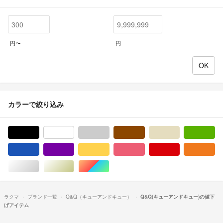
円〜
円
カラーで絞り込み
ブラック/黒色系
ホワイト/白色系
グレー/灰色系
ブラウン/茶色系
ベージュ系
グ
ブルー・ネイビー/青色系
パープル/紫色系
イエロー/黄色系
ピンク/桃色系
レッド/赤色系
オ
シルバー/銀色系
ゴールド/金色系
マルチカラー
ラクマ
ブランド一覧
Q&Q（キューアンドキュー）
Q&Q(キューアンドキュー)の値下
げアイテム