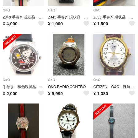
Q&Q
Q&Q
Q&Q
ZJ43 手巻き 現状品 鉄腕アトム Q&Q 4-120108
ZJ45 手巻き 現状品 スヌーピー Q&Q 120108
ZJ55 手巻き 現状品 Q&Q メックタイム 腕時計
¥
4,000
¥
1,000
¥
1,500
Q&Q
Q&Q
Q&Q
手巻き 稼働現状品 Q&Q スヌーピー 腕時計 YJ86
Q&Q RADIO CONTROLLED ALARM CHRONOGRAPH
CITIZEN Q&Q 腕時計 QZ 2035 【58702】
¥
2,000
¥
9,999
¥
1,380