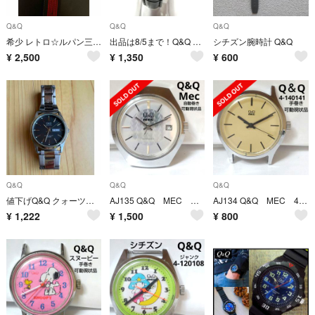
Q&Q
Q&Q
Q&Q
希少 レトロ☆ルパン三世☆Q&Q MEC☆腕時計 ☆当時物 ルパン 美品☆時計☆
出品は8/5まで！Q&Q レディース腕時計 2015
シチズン腕時計 Q&Q
¥
2,500
¥
1,350
¥
600
Q&Q
Q&Q
Q&Q
値下げQ&Q クォーツ 腕時計
AJ135 Q&Q MEC 自動巻き稼働現状品 腕時計
AJ134 Q&Q MEC 4-120141 手巻き稼働現状品 腕時計
¥
1,222
¥
1,500
¥
800