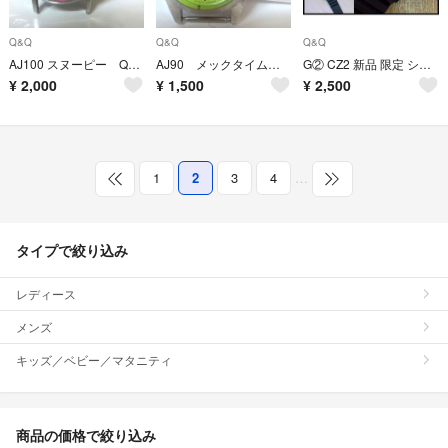
Q&Q
Q&Q
Q&Q
AJ100 スヌーピー Q&Q フェースのみ 時計 手巻き稼働現状品
AJ90 メックタイム Q&Q シチズン 4-120108 フェースのみ 手巻きジャンク
G② CZ2 新品 限定 シチズン Q&Q 防水 クォーツ 腕時計 青/黒 ②
¥
2,000
¥
1,500
¥
2,500
1
2
3
4
…
タイプで絞り込み
レディース
メンズ
キッズ／ベビー／マタニティ
商品の価格で絞り込み