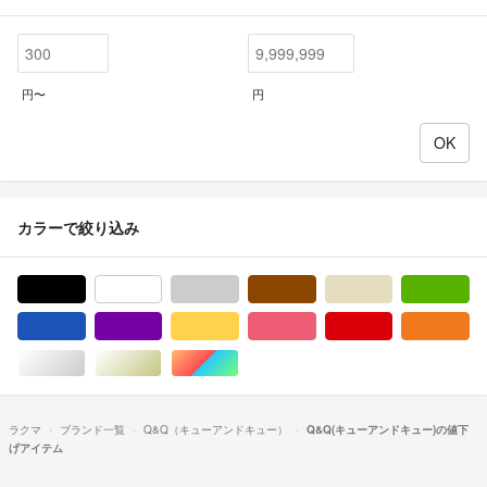
円〜
円
カラーで絞り込み
ブラック/黒色系
ホワイト/白色系
グレー/灰色系
ブラウン/茶色系
ベージュ系
グ
ブルー・ネイビー/青色系
パープル/紫色系
イエロー/黄色系
ピンク/桃色系
レッド/赤色系
オ
シルバー/銀色系
ゴールド/金色系
マルチカラー
ラクマ
ブランド一覧
Q&Q（キューアンドキュー）
Q&Q(キューアンドキュー)の値下
げアイテム