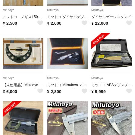
Mitutoyo
Mitutoyo
Mitutoyo
ミツトヨ ノギス150ミリ
ミツトヨ ダイヤルデプスゲージ 200mm
ダイヤルゲージスタンド
¥
2,500
¥
2,600
¥
22,000
Mitutoyo
Mitutoyo
Mitutoyo
【未使用品】Mitutoyo マイクロメーター150-175mm ケース付き
ミツトヨ Mitsutoyo マイクロメーター M450-25
ミツトヨ ABSデジマチックキャリパ CD20AXW
¥
6,000
¥
2,800
¥
9,999