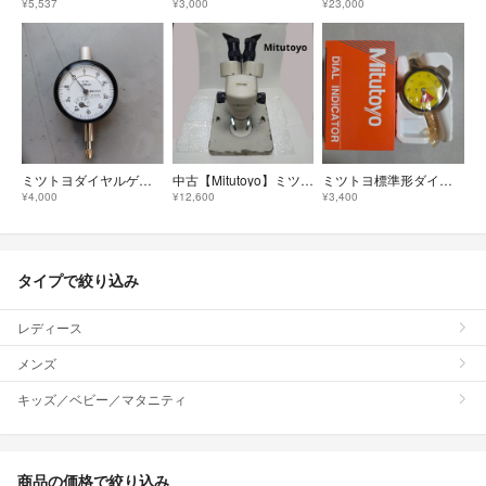
¥5,537
¥3,000
¥23,000
ミツトヨダイヤルゲージ
中古【Mitutoyo】ミツトヨ 顕微鏡 虫眼鏡 拡大鏡
ミツトヨ標準形ダイヤルゲージ 1回転未満タイプ
¥4,000
¥12,600
¥3,400
タイプで絞り込み
レディース
メンズ
キッズ／ベビー／マタニティ
商品の価格で絞り込み