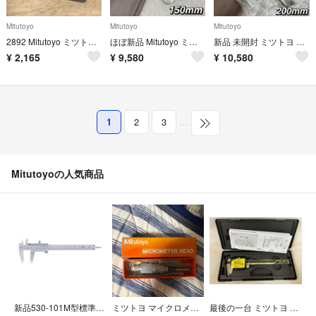
Mitutoyo
Mitutoyo
Mitutoyo
2892 Mitutoyo ミツトヨ マイクロメーター 0-25mm 測定/M1
ほぼ新品 Mitutoyo ミツトヨ ノギス 150mm 15cm 高精度
新品 未開封 ミツトヨ Mitutoyo ノギス 200mm 20cm 精密測定
¥
2,165
¥
9,580
¥
10,580
1
2
3
…
Mitutoyoの人気商品
新品530-101M型標準ノギスN15測定工具
ミツトヨ マイクロメータヘッド 150-192 MHN1-25
最後の一台 ミツトヨ ノギス 500-196-30 CD-6 ASX