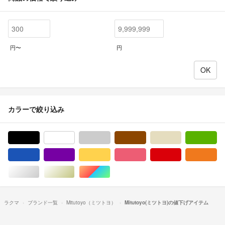
円〜
円
カラーで絞り込み
ブラック/黒色系
ホワイト/白色系
グレー/灰色系
ブラウン/茶色系
ベージュ系
グ
ブルー・ネイビー/青色系
パープル/紫色系
イエロー/黄色系
ピンク/桃色系
レッド/赤色系
オ
シルバー/銀色系
ゴールド/金色系
マルチカラー
ラクマ
ブランド一覧
Mitutoyo（ミツトヨ）
Mitutoyo(ミツトヨ)の値下げアイテム