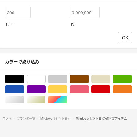
円〜
円
カラーで絞り込み
ブラック/黒色系
ホワイト/白色系
グレー/灰色系
ブラウン/茶色系
ベージュ系
グ
ブルー・ネイビー/青色系
パープル/紫色系
イエロー/黄色系
ピンク/桃色系
レッド/赤色系
オ
シルバー/銀色系
ゴールド/金色系
マルチカラー
ラクマ
ブランド一覧
Mitutoyo（ミツトヨ）
Mitutoyo(ミツトヨ)の値下げアイテム