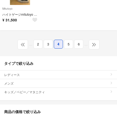
Mitutoyo
ハイトゲージmitutoyo 450mmとPOINT MASTER PMC-32
¥
31,500
…
2
3
4
5
6
…
タイプで絞り込み
レディース
メンズ
キッズ／ベビー／マタニティ
商品の価格で絞り込み