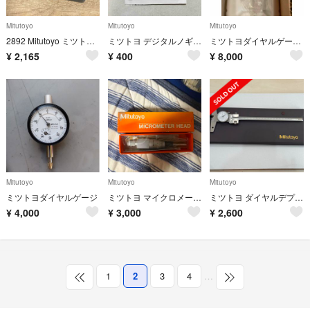
Mitutoyo
Mitutoyo
Mitutoyo
2892 Mitutoyo ミツトヨ マイクロメーター 0-25mm 測定/M1
ミツトヨ デジタルノギス 150mm CD-15AXR用 ケースと取説のみ
ミツトヨダイヤルゲージ 新品
¥
2,165
¥
400
¥
8,000
Mitutoyo
Mitutoyo
Mitutoyo
ミツトヨダイヤルゲージ
ミツトヨ マイクロメータヘッド 150-192 MHN1-25
ミツトヨ ダイヤルデプスゲージ 200mm
¥
4,000
¥
3,000
¥
2,600
1
2
3
4
…