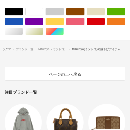
ブラック/黒色系
ホワイト/白色系
グレー/灰色系
ブラウン/茶色系
ベージュ系
グ
ブルー・ネイビー/青色系
パープル/紫色系
イエロー/黄色系
ピンク/桃色系
レッド/赤色系
オ
シルバー/銀色系
ゴールド/金色系
マルチカラー
ラクマ
ブランド一覧
Mitutoyo（ミツトヨ）
Mitutoyo(ミツトヨ)の値下げアイテム
ページの上へ戻る
注目ブランド一覧