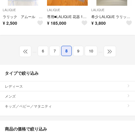
LALIQUE
LALIQUE
LALIQUE
ラリック アムール オードパルファム 100ml
専用■LALIQUE 花器 1995オマージュルネ・ラリック 箱付き 保証書付
希少 LALIQUE ラリック サティーヌ オードパルファム 香水 100ml
¥
2,500
¥
185,000
¥
3,800
…
6
7
8
9
10
…
タイプで絞り込み
レディース
メンズ
キッズ／ベビー／マタニティ
商品の価格で絞り込み