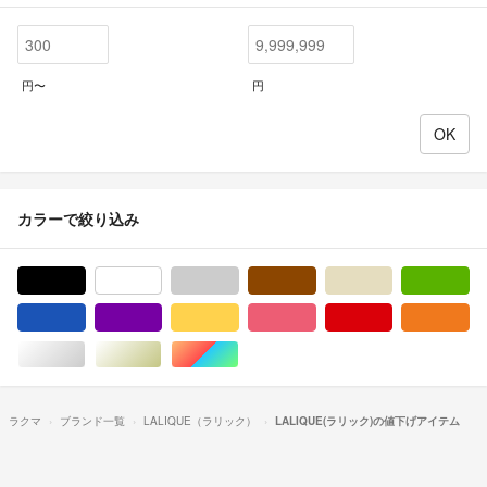
円〜
円
カラーで絞り込み
ブラック/黒色系
ホワイト/白色系
グレー/灰色系
ブラウン/茶色系
ベージュ系
グ
ブルー・ネイビー/青色系
パープル/紫色系
イエロー/黄色系
ピンク/桃色系
レッド/赤色系
オ
シルバー/銀色系
ゴールド/金色系
マルチカラー
ラクマ
ブランド一覧
LALIQUE（ラリック）
LALIQUE(ラリック)の値下げアイテム