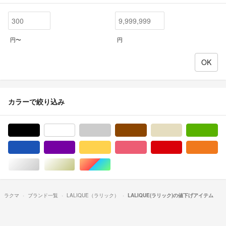
円〜
円
カラーで絞り込み
ブラック/黒色系
ホワイト/白色系
グレー/灰色系
ブラウン/茶色系
ベージュ系
グ
ブルー・ネイビー/青色系
パープル/紫色系
イエロー/黄色系
ピンク/桃色系
レッド/赤色系
オ
シルバー/銀色系
ゴールド/金色系
マルチカラー
ラクマ
ブランド一覧
LALIQUE（ラリック）
LALIQUE(ラリック)の値下げアイテム