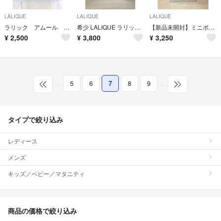
LALIQUE
LALIQUE
LALIQUE
ラリック アムール オードパルファム 100ml
希少 LALIQUE ラリック サティーヌ オードパルファム 香水 100ml
【新品未開封】ミニボトルコレクション ラリック セリーヌ ジャンパトゥ など
¥
2,500
¥
3,800
¥
3,250
…
5
6
7
8
9
…
タイプで絞り込み
レディース
メンズ
キッズ／ベビー／マタニティ
商品の価格で絞り込み