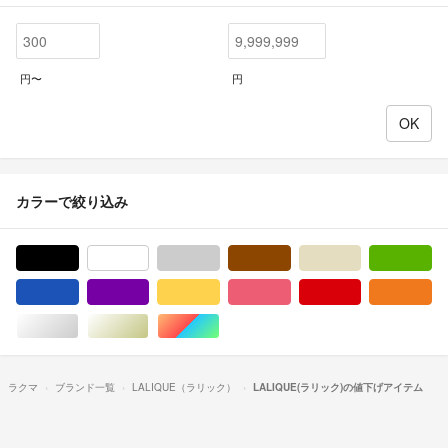
円〜
円
カラーで絞り込み
ブラック/黒色系
ホワイト/白色系
グレー/灰色系
ブラウン/茶色系
ベージュ系
グ
ブルー・ネイビー/青色系
パープル/紫色系
イエロー/黄色系
ピンク/桃色系
レッド/赤色系
オ
シルバー/銀色系
ゴールド/金色系
マルチカラー
ラクマ
ブランド一覧
LALIQUE（ラリック）
LALIQUE(ラリック)の値下げアイテム