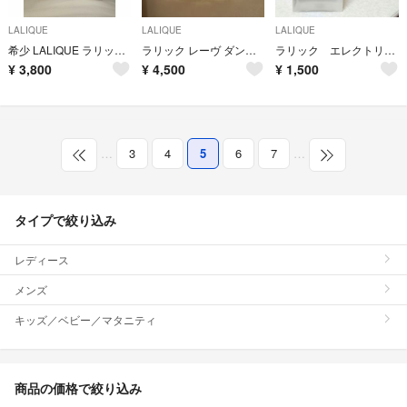
LALIQUE
LALIQUE
LALIQUE
希少 LALIQUE ラリック サティーヌ オードパルファム 香水 100ml
ラリック レーヴ ダンフィニ オードパルファム 30ml
ラリック エレクトリック パープル パルファム 100ml YJ50
¥
3,800
¥
4,500
¥
1,500
…
3
4
5
6
7
…
タイプで絞り込み
レディース
メンズ
キッズ／ベビー／マタニティ
商品の価格で絞り込み