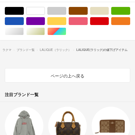
ブラック/黒色系
ホワイト/白色系
グレー/灰色系
ブラウン/茶色系
ベージュ系
グ
ブルー・ネイビー/青色系
パープル/紫色系
イエロー/黄色系
ピンク/桃色系
レッド/赤色系
オ
シルバー/銀色系
ゴールド/金色系
マルチカラー
ラクマ
ブランド一覧
LALIQUE（ラリック）
LALIQUE(ラリック)の値下げアイテム
ページの上へ戻る
注目ブランド一覧