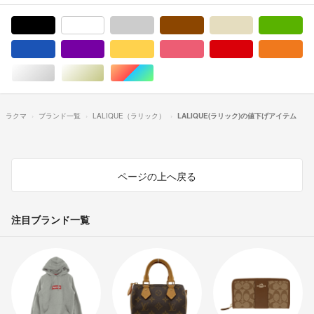
ブラック/黒色系
ホワイト/白色系
グレー/灰色系
ブラウン/茶色系
ベージュ系
グ
ブルー・ネイビー/青色系
パープル/紫色系
イエロー/黄色系
ピンク/桃色系
レッド/赤色系
オ
シルバー/銀色系
ゴールド/金色系
マルチカラー
ラクマ
ブランド一覧
LALIQUE（ラリック）
LALIQUE(ラリック)の値下げアイテム
ページの上へ戻る
注目ブランド一覧